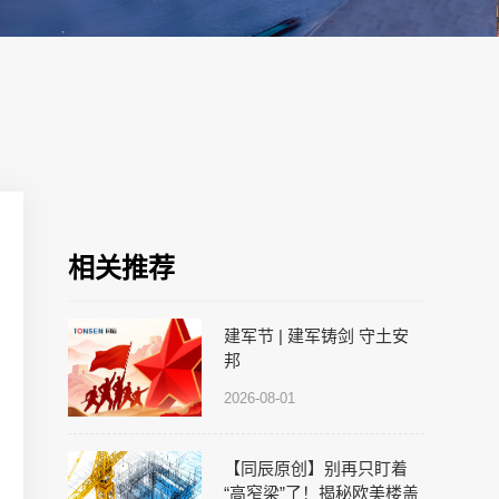
相关推荐
建军节 | 建军铸剑 守土安
邦
2026-08-01
【同辰原创】别再只盯着
“高窄梁”了！揭秘欧美楼盖