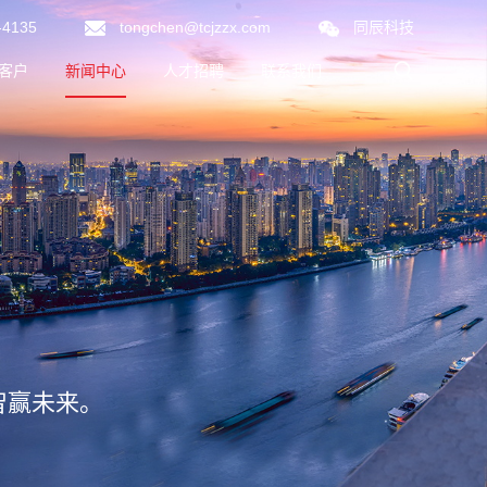
-4135
tongchen@tcjzzx.com
同辰科技
客户
新闻中心
人才招聘
联系我们
同辰新闻
行业动态
智赢未来。