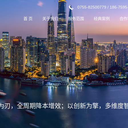
0755-82500779 / 186-7595
首 页
关于我们
服务范围
经典案例
合作
企业介绍
设计顾问
厂房产业园
核心优势
成本优化
超高层
企业文化
建设管理
仓储物流
组织架构
信息技术
商业MALL
双碳咨询
学校/医院
辰智汇讯
改造/城市更新
为刃，全周期降本增效；以创新为擎，多维度
文旅酒店