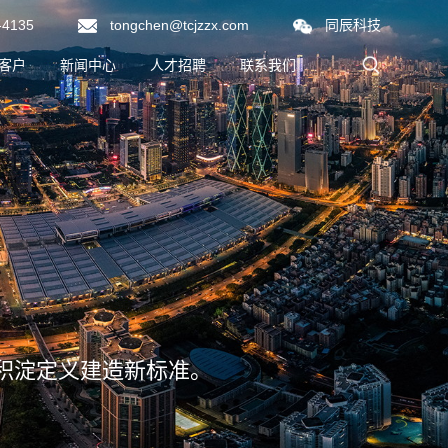
-4135
tongchen@tcjzzx.com
同辰科技
客户
新闻中心
人才招聘
联系我们
同辰新闻
行业动态
践积淀定义建造新标准。