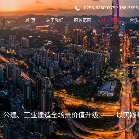
0755-82500779 / 186-7595
首 页
关于我们
服务范围
经典案例
合作
企业介绍
设计顾问
厂房产业园
核心优势
成本优化
超高层
企业文化
建设管理
仓储物流
组织架构
信息技术
商业MALL
双碳咨询
学校/医院
辰智汇讯
改造/城市更新
业、公建、工业建造全场景价值升级 —— 以实
文旅酒店